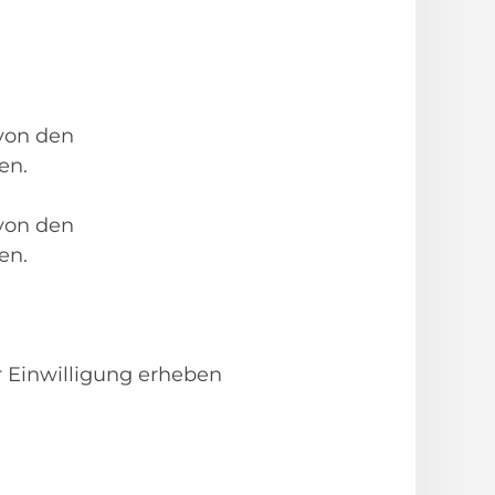
von den
en.
von den
en.
 Einwilligung erheben