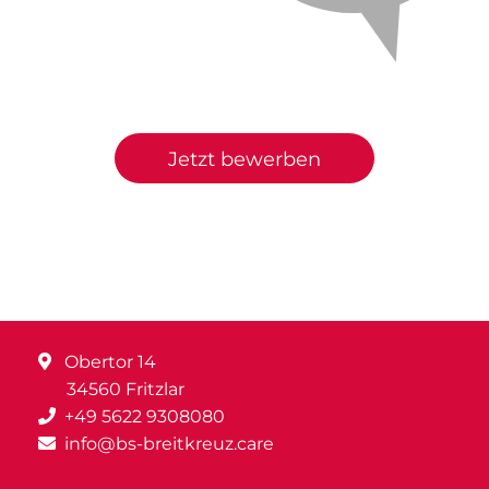
Jetzt bewerben
Obertor 14
34560 Fritzlar
+49 5622 9308080
info@bs-breitkreuz.care