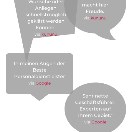
Wünsche oder
macht hier
Anliegen
Freude.
schnellstmöglich
via
kununu
geklärt werden
können.
via
kununu
In meinen Augen der
Beste
Personaldienstleister
via
Google
Sehr nette
Geschäftsführer.
Experten auf
Ihrem Gebiet."
via
Google