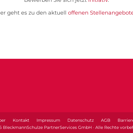
Bewerben Sie sich jetzt
initiativ
.
er geht es zu den aktuell
offenen Stellenangebot
ber
Kontakt
Impressum
Datenschutz
AGB
Barrier
6 BleckmannSchulze PartnerServices GmbH · Alle Rechte vorbeh