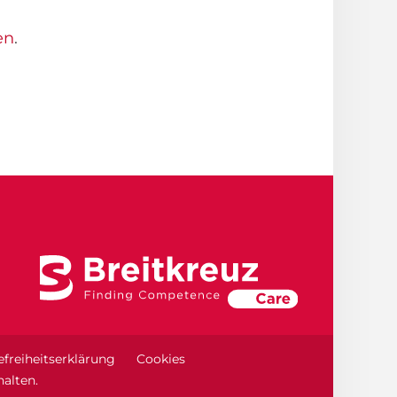
en
.
efreiheitserklärung
Cookies
alten.