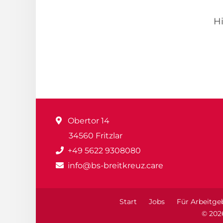
Hi
Obertor 14
34560 Fritzlar
+49 5622 9308080
info@bs-breitkreuz.care
Start
Jobs
Für Arbeitge
© 202