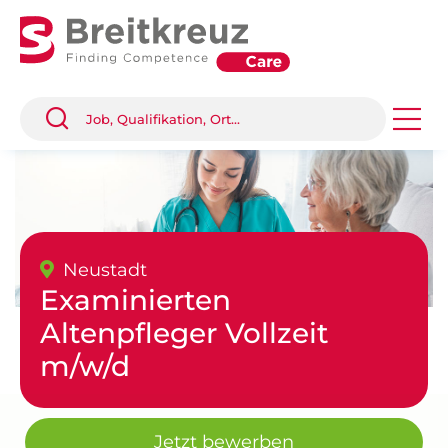
Neustadt
Examinierten
Altenpfleger Vollzeit
m/w/d
Jetzt bewerben