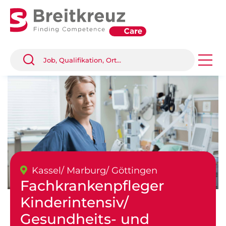
Kassel/ Marburg/ Göttingen
Fachkrankenpfleger
Kinderintensiv/
Gesundheits- und