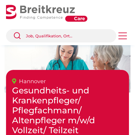
Hannover
Gesundheits- und
Krankenpfleger/
Pflegfachmann/
Altenpfleger m/w/d
Vollzeit/ Teilzeit