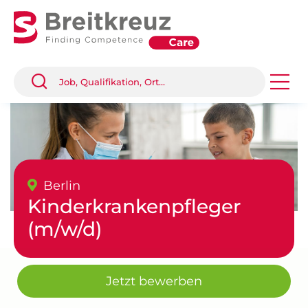
Berlin
Kinderkrankenpfleger
(m/w/d)
Jetzt bewerben